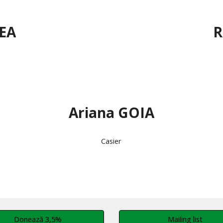
TEA
R
Ariana GOIA
Casier
Donează 3,5%
Mailing list