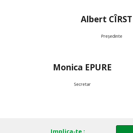
Albert CÎRS
Președinte
Monica EPURE
Secretar
Implica-te :