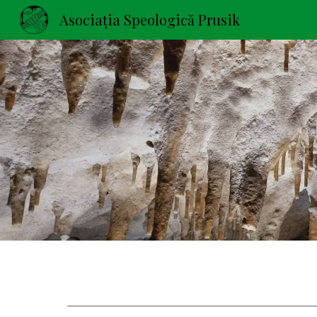
Asociația Speologică Prusik
Sk