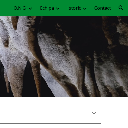
O.N.G.
Echipa
Istoric
Contact
ion